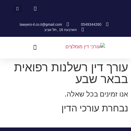
lawyers-il.co.il@gmail.com
0549344260
הארבעה 16 , תל אביב
 דין רשלנות רפואית
ר שבע
ינים בכל שאלה.
 עורכי הדין