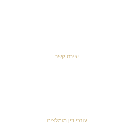
כל שימוש במידע נעשה על אחריותכם בלבד.
יצירת קשר
הארבעה 16 , תל אביב
0549344260
office@legit.com
עורכי דין מומלצים
רך דין פלילי שחר מנדלמן