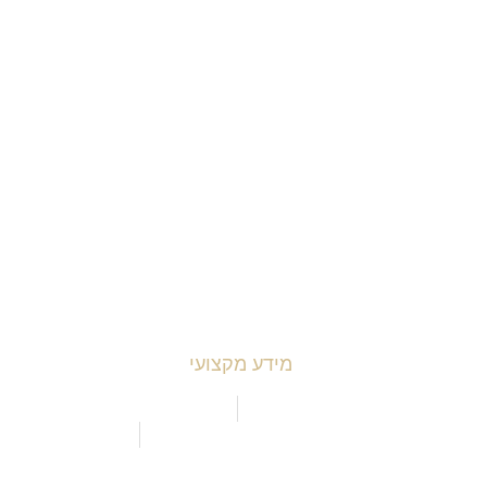
ביטחון
מסחרי
ביטוח
תעבורה
מקרקעין ונדל"ן
יצירת קשר
מידע מקצועי
 עסקיים ודיני תחרות
ירחה מומלצת לעו"ד תאונות עבודה
ירחה מומלץ לתביעת רשלנות רפואית