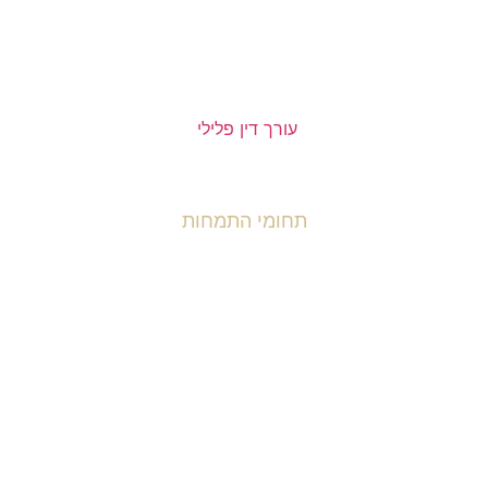
עורך דין טל ניסים
עורכת דין נאוה אנקרי
עורך דין פלילי
תחומי התמחות
ראשי
גירושין
פלילי
משפחה
פש"ר / הוצל"פ
רשלנות רפואית