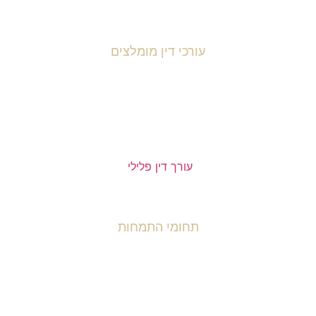
office@legit.com
עורכי דין מומלצים
רך דין פלילי שחר מנדלמן
עורך דין טל ניסים
עורכת דין נאוה אנקרי
עורך דין פלילי
תחומי התמחות
ראשי
גירושין
פלילי