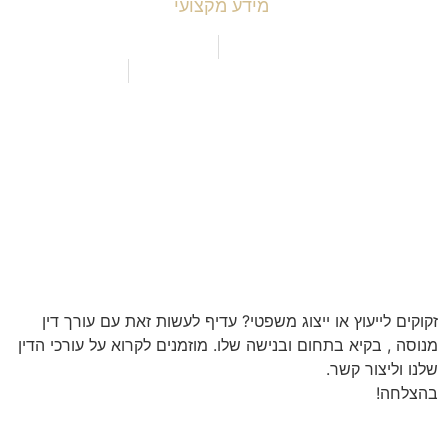
מידע מקצועי
 עסקיים ודיני תחרות
ירחה מומלצת לעו"ד תאונות עבודה
ירחה מומלץ לתביעת רשלנות רפואית
כל הזכויות שמורות למשפט IL
עוץ או ייצוג משפטי? עדיף לעשות זאת עם עורך דין
קיא בתחום ובנישה שלו. מוזמנים לקרוא על עורכי הדין
ר קשר.