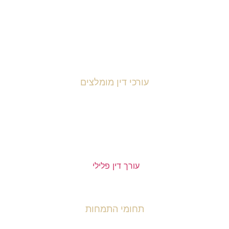
0549344260
office@legit.com
עורכי דין מומלצים
רך דין פלילי שחר מנדלמן
עורך דין טל ניסים
עורכת דין נאוה אנקרי
עורך דין פלילי
תחומי התמחות
ראשי