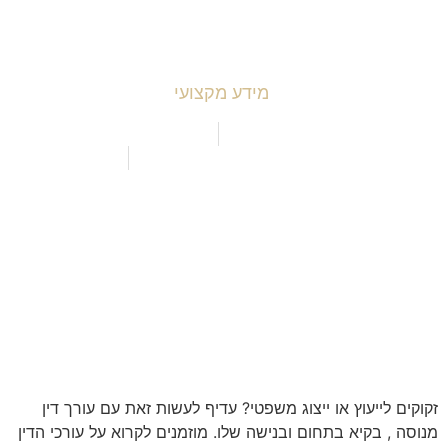
יצירת קשר
מידע מקצועי
 עסקיים ודיני תחרות
ירחה מומלצת לעו"ד תאונות עבודה
ירחה מומלץ לתביעת רשלנות רפואית
כל הזכויות שמורות למשפט IL
עוץ או ייצוג משפטי? עדיף לעשות זאת עם עורך דין
קיא בתחום ובנישה שלו. מוזמנים לקרוא על עורכי הדין